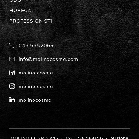
HORECA
PROFESSIONISTI
049 5952065
info@molinocosma.com
molino cosma
molino.cosma
molinocosma
MOLINO COSMA srl - P.IVA 02387860287 - Versione