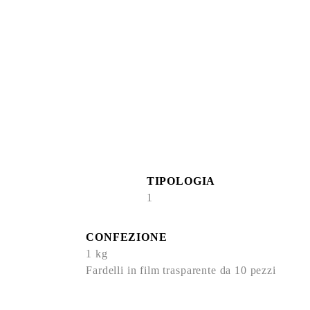
Tipo 1
cod. EAN13 8002058000294
TIPOLOGIA
1
CONFEZIONE
1 kg
Fardelli in film trasparente da 10 pezzi