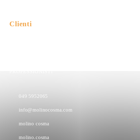
Farine da filiera veneta
Clienti
INDUSTRIA
GDO
HORECA
PROFESSIONISTI
049 5952065
info@molinocosma.com
molino cosma
molino.cosma