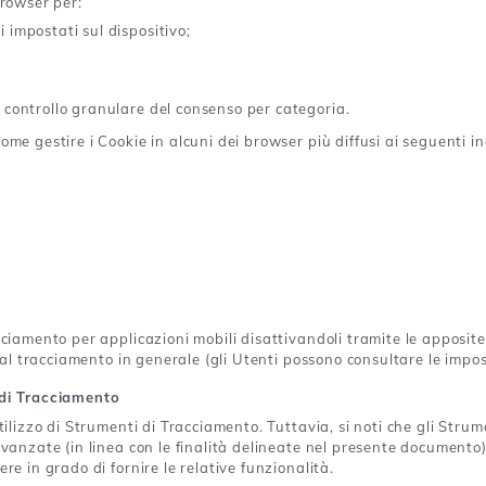
browser per:
i impostati sul dispositivo;
 controllo granulare del consenso per categoria.
me gestire i Cookie in alcuni dei browser più diffusi ai seguenti ind
ciamento per applicazioni mobili disattivandoli tramite le apposite 
e al tracciamento in generale (gli Utenti possono consultare le impo
 di Tracciamento
utilizzo di Strumenti di Tracciamento. Tuttavia, si noti che gli St
avanzate (in linea con le finalità delineate nel presente documento)
re in grado di fornire le relative funzionalità.