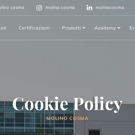
lino cosma
molino.cosma
molinocosma
enti
Certificazioni
Prodotti
Academy
Ev
Manitoba
Extra
Super
Freddo
Cookie Policy
Rinforzata Viola
Rinforzata Blu
MOLINO COSMA
Rinforzata Verde