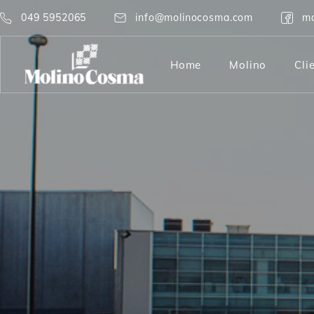
049 5952065
info@molinocosma.com
mo
Home
Molino
Cli