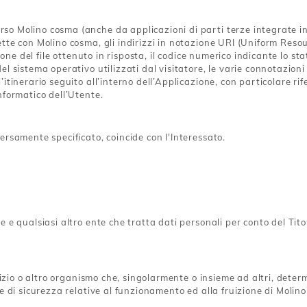
 Molino cosma (anche da applicazioni di parti terze integrate in Mo
te con Molino cosma, gli indirizzi in notazione URI (Uniform Resource
ione del file ottenuto in risposta, il codice numerico indicante lo stat
l sistema operativo utilizzati dal visitatore, le varie connotazioni
’itinerario seguito all’interno dell’Applicazione, con particolare r
nformatico dell’Utente.
ersamente specificato, coincide con l'Interessato.
ne e qualsiasi altro ente che tratta dati personali per conto del Ti
rvizio o altro organismo che, singolarmente o insieme ad altri, determ
re di sicurezza relative al funzionamento ed alla fruizione di Molin