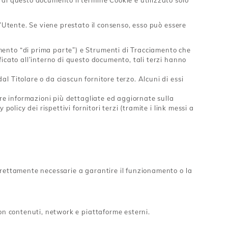
di questo documento il termine Cookie è utilizzato solo
l’Utente. Se viene prestato il consenso, esso può essere
mento “di prima parte”) e Strumenti di Tracciamento che
icato all’interno di questo documento, tali terzi hanno
 Titolare o da ciascun fornitore terzo. Alcuni di essi
ere informazioni più dettagliate ed aggiornate sulla
olicy dei rispettivi fornitori terzi (tramite i link messi a
trettamente necessarie a garantire il funzionamento o la
con contenuti, network e piattaforme esterni.