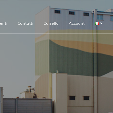
enti
Contatti
Carrello
Account
Tipo 1
Tipo 2
Integrale Super
Integrale Base
Semola Rimacinata di grano duro
Semola di grano duro
100% Italiana Debole