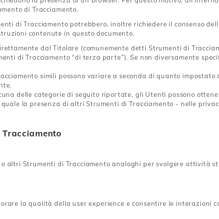
chiedono la presenza di un browser. Per questo motivo, all’interno 
trumento di Tracciamento.
enti di Tracciamento potrebbero, inoltre richiedere il consenso del
struzioni contenute in questo documento.
direttamente dal Titolare (comunemente detti Strumenti di Traccia
menti di Tracciamento “di terza parte”). Se non diversamente specif
acciamento simili possono variare a seconda di quanto impostato dal
nte.
cuna delle categorie di seguito riportate, gli Utenti possono otten
uale la presenza di altri Strumenti di Tracciamento - nelle privacy p
i Tracciamento
o altri Strumenti di Tracciamento analoghi per svolgere attività s
orare la qualità della user experience e consentire le interazioni 