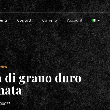
enti
Contatti
Carrello
Account
Tipo “00”
Tipo “0”
a
Preparato pane ai cereali
tico
Integrale
 di grano duro
Ceci
nata
Lievito madre disidratato
000027