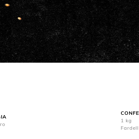
CONFE
IA
1 kg
ro
Fardell