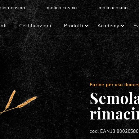
lino cosma
molino.cosma
molinocosma
enti
Certificazioni
Prodotti
Academy
Ev
Tipo 1
Dolci
Semola di grano duro rimacinat
Farine per uso domes
Pizza e Pane
Semola
Pasta e Gnocchi
rimaci
Manitoba
cod. EAN13 8002058