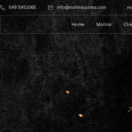
049 5952065
info@molinocosma.com
mo
Home
Molino
Cli