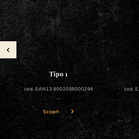
Tipo 1
cod. EAN13 8002058000294
cod. 
...
Scopri