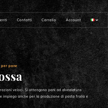
enti
Contatti
Carrello
Account
Tipo 1
Tipo 2
Integrale Super
i per pane
Integrale Base
ossa
Semola Rimacinata di grano duro
Semola di grano duro
razioni veloci. Si ottengono pani ad alveolatura
 impiego anche per la produzione di pasta frolla e
100% Italiana Debole
100% Italiana Media