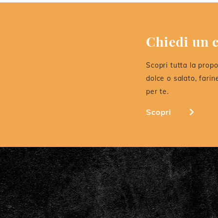
Chiedi un c
Scopri tutta la propo
dolce o salato, farin
per te.
Scopri