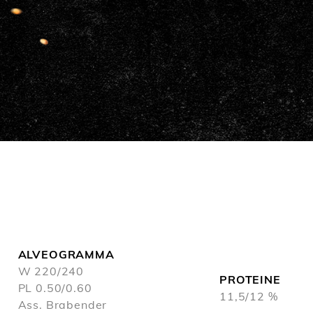
Base Rossa
Ciabatta Sapore Natura
ALVEOGRAMMA
W 220/240
PROTEINE
PL 0.50/0.60
11,5/12 %
Ass. Brabender