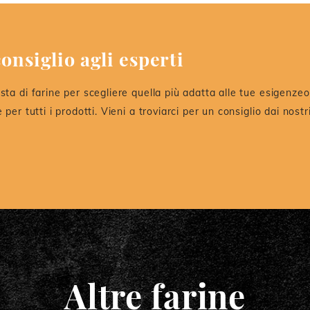
onsiglio agli esperti
sta di farine per scegliere quella più adatta alle tue esigenzeo 
e per tutti i prodotti. Vieni a troviarci per un consiglio dai nost
Altre farine