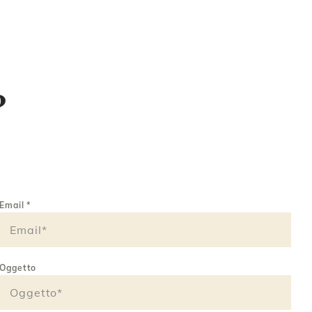
?
Email
*
Oggetto