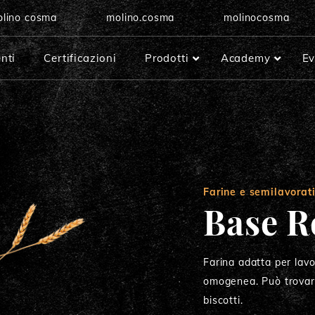
lino cosma
molino.cosma
molinocosma
enti
Certificazioni
Prodotti
Academy
Ev
Manitoba
Extra
Super
Farine e semilavorat
Freddo
Base R
Rinforzata Viola
Rinforzata Blu
Farina adatta per lavo
omogenea. Può trovare
Rinforzata Verde
biscotti.
Rinforzata Rossa