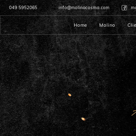
049 5952065
info@molinocosma.com
mo
Home
Molino
Cli