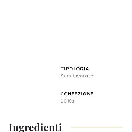
Miscela bilanciata di farina con spinaci disidratati,
ricca di fibre vegetali.
TIPOLOGIA
Semilavorato
CONFEZIONE
10 Kg
Ingredienti