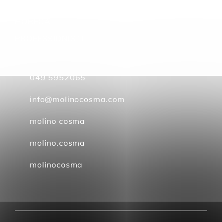
GDO
HORECA
PROFESSIONISTI
049 5952065
info@molinocosma.com
molino cosma
molino.cosma
molinocosma