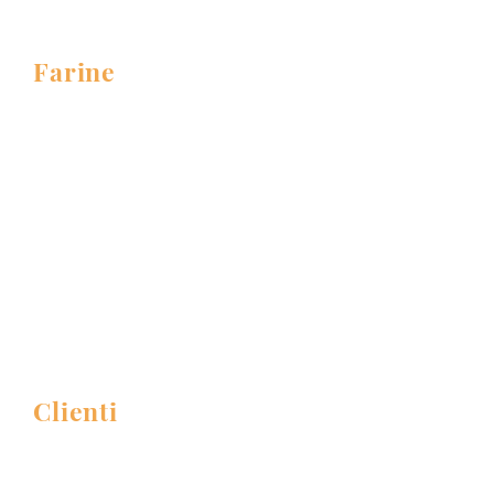
Contatti
Farine
Farine e semilavorati per pane
Farine per dolci da pasticceria
Farine per pasta fresca
Farine e semilavorati per pizza
Farine per uso domestico
Le sostenibili
Farine da filiera veneta
Clienti
INDUSTRIA